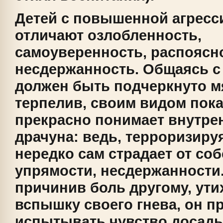
Детей с повышенной агрес
отличают озлобленность,
самоуверенность, распоясн
несдержанность. Общаясь с
должен быть подчеркнуто мя
терпелив, своим видом пока
прекрасно понимает внутре
драчуна: ведь, терроризируя
нередко сам страдает от со
упрямости, несдержанности
причинив боль другому, ут
вспышку своего гнева, он п
испытывать чувство досады