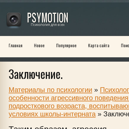
Главная
Новое
Популярное
Карта сайта
Пои
Заключение.
Материалы по психологии
»
Психоло
особенности агрессивного поведения
подросткового возраста, воспитываю
условиях школы-интерната
» Заключ