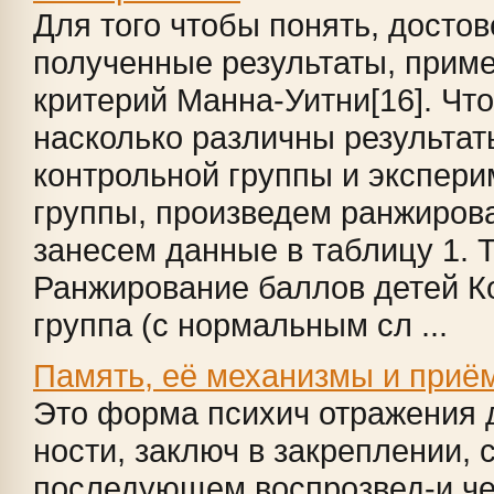
Для того чтобы понять, досто
полученные результаты, прим
критерий Манна-Уитни[16]. Чт
насколько различны результат
контрольной группы и экспер
группы, произведем ранжиров
занесем данные в таблицу 1. 
Ранжирование баллов детей К
группа (с нормальным сл ...
Память, её механизмы и приём
Это форма психич отражения 
ности, за­ключ в закреплении,
последующем вос­прозвед-и че