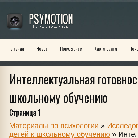
Главная
Новое
Популярное
Карта сайта
Пои
Интеллектуальная готовнос
школьному обучению
Страница 1
Материалы по психологии
»
Исследов
детей к школьному обучению
» Интел