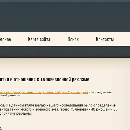
ярное
Карта сайта
Поиск
Контакты
ятия и отношения к телевизионной рекламе
ности образа рекламного персонажа и образа Я у молодежи
» Исследование
онной рекламе
пов. На данном этапе целью нашего исследования было определение
тов технического и военного вуза (всего 75 человек - 40 юношей и 35
восприятие рекламы.
);