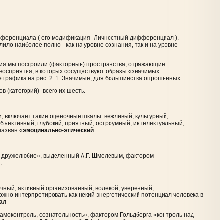
фференциала ( его модификация- Личностный дифференциал ).
ло наиболее полно - как на уровне сознания, так и на уровне
ния мы построили (факторные) пространства, отражающие
 восприятия, в которых сосуществуют образы «значимых
е графика на рис. 2. 1. Значимые, для большинства опрошенных
в (категорий)- всего их шесть.
, включает такие оценочные шкалы: вежливый, культурный,
объективный, глубокий, приятный, остроумный, интелектуальный,
назван «
эмоцинально-этический
м, дружелюбие», выделенный А.Г. Шмелевым, фактором
.
ичный, активный организованный, волевой, уверенный,
жно интерпретировать как некий энергетический потенциал человека в
иал
амоконтроль, сознательность», фактором Гольдберга «контроль над