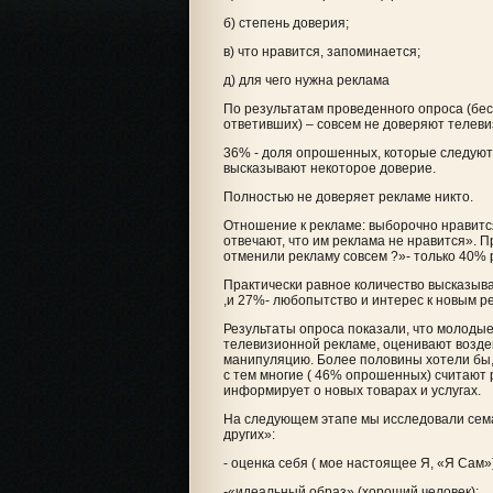
б) степень доверия;
в) что нравится, запоминается;
д) для чего нужна реклама
По результатам проведенного опроса (бесе
ответивших) – совсем не доверяют телев
36% - доля опрошенных, которые следуют 
высказывают некоторое доверие.
Полностью не доверяет рекламе никто.
Отношение к рекламе: выборочно нравит
отвечают, что им реклама не нравится». П
отменили рекламу совсем ?»- только 40% 
Практически равное количество высказыв
,и 27%- любопытство и интерес к новым 
Результаты опроса показали, что молодые
телевизионной рекламе, оценивают возде
манипуляцию. Более половины хотели бы,
с тем многие ( 46% опрошенных) считают
информирует о новых товарах и услугах.
На следующем этапе мы исследовали сема
других»:
- оценка себя ( мое настоящее Я, «Я Сам»
-«идеальный образ» (хороший человек);