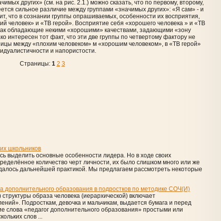
ых других» (см. на рис. 2.1.) можно сказать, что по первому, второму,
ется сильное различие между группами «значимых других»: «Я сам» - и
чит, что в сознании группы опрашиваемых, особенности их восприятия,
й человек» и «ТВ герой». Восприятие себя «хорошего человека » и «ТВ
как обладающие некими «хорошими» качествами, задающими «зону
о интересен тот факт, что эти две группы по четвертому фактору не
ницы между «плохим человеком» м «хорошим человеком», в «ТВ герой»
видуалистичности и напористости.
Страницы:
1
2
3
их школьников
сь выделить основные особенности лидера. Но в ходе своих
ределённое количество черт личности, их было слишком много или же
далось дальнейшей практикой. Мы предлагаем рассмотреть некоторые
а дополнительного образования в подростков по методике СОЧ(И)
 структуры образа человека (иерархической) включает
ний». Подросткам, девочка и мальчикам, выдается бумага и перед
ие слова «педагог дополнительного образования» простыми или
ольких слов ...