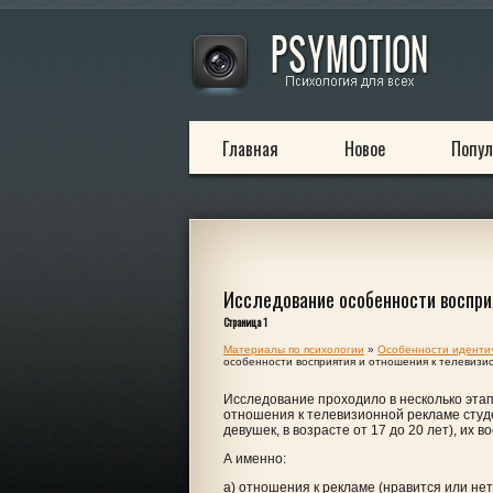
Главная
Новое
Попул
Исследование особенности воспри
Страница 1
Материалы по психологии
»
Особенности идентич
особенности восприятия и отношения к телевизи
Исследование проходило в несколько эта
отношения к телевизионной рекламе студен
девушек, в возрасте от 17 до 20 лет), их 
А именно:
а) отношения к рекламе (нравится или нет