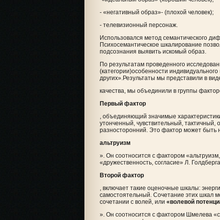
- «негативный образ»- (плохой человек);
- телевизионный персонаж.
Использовался метод семантического ди
Психосемантическое шкалирование позволи
подсознания выявить искомый образ.
По результатам проведенного исследова
(категории)особенности индивидуального
других».Результаты мы представили в вид
качества, мы объединили в группы факторо
Первый фактор
, объединяющий значимые характеристики
утонченный, чувствительный, тактичный, 
разносторонний. Это фактор может быть 
альтруизм
». Он соотносится с фактором «альтруиз
«дружественность, согласие» Л. Голдберга
Второй фактор
, включает такие оценочные шкалы: энерг
самостоятельный. Сочетание этих шкал мо
сочетании с волей, или
«волевой потенц
». Он соотносится с фактором Шмелева «с