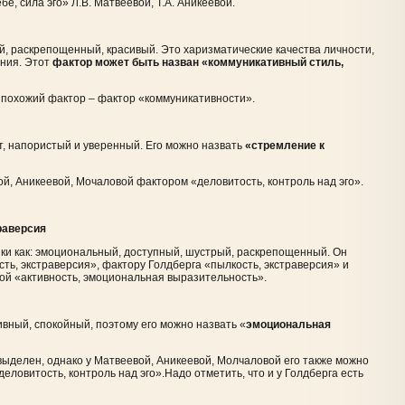
е, сила эго» Л.В. Матвеевой, Т.А. Аникеевой.
й, раскрепощенный, красивый. Это харизматические качества личности,
ения. Этот
фактор может быть назван «коммуникативный стиль,
похожий фактор – фактор «коммуникативности».
ст, напористый и уверенный. Его можно назвать
«стремление к
й, Аникеевой, Мочаловой фактором «деловитость, контроль над эго».
раверсия
стики как: эмоциональный, доступный, шустрый, раскрепощенный. Он
ть, экстраверсия», фактору Голдберга «пылкость, экстраверсия» и
ой «активность, эмоциональная выразительность».
вный, спокойный, поэтому его можно назвать «
эмоциональная
выделен, однако у Матвеевой, Аникеевой, Молчаловой его также можно
еловитость, контроль над эго».Надо отметить, что и у Голдберга есть