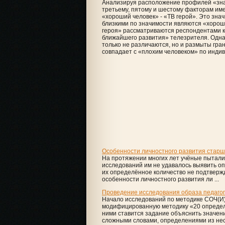
Анализируя расположение профилей «значим
третьему, пятому и шестому факторам име
«хороший человек» - «ТВ герой». Это зна
близкими по значимости являются «хороши
героя» рассматриваются респондентами 
ближайшего развития» телезрителя. Однак
только не различаются, но и размыты гра
совпадает с «плохим человеком» по инди
Особенности личностного развития старш
На протяжении многих лет учёные пытали
исследований им не удавалось выявить оп
их определённое количество не подтверж
особенности личностного развития ли ...
Проведение исследования образа педагог
Начало исследований по методике СОЧ(И)
модифицированную методику «20 определе
ними ставится задание объяснить значен
сложными словами, определениями из неск