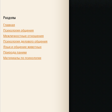
Разделы
Главная
Психология общения
Межличностные отношения
Психология делового общения
Язык и общение животных
Природа паники
Материалы по психологии