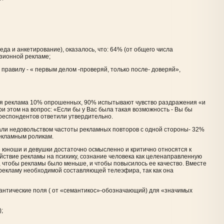
да и анкетирование), оказалось, что: 64% (от общего числа
изионной рекламе;
правилу - « первым делом -проверяй, только после- доверяй»,
ся реклама 10% опрошенных, 90% испытывают чувство раздражения «и
ри этом на вопрос: «Если бы у Вас была такая возможность - Вы бы
респондентов ответили утвердительно.
али недовольством частоты рекламных повторов с одной стороны- 32%
рекламным роликам.
 юноши и девушки достаточно осмысленно и критично относятся к
йствие рекламы на психику, сознание человека как целенаправленную
 чтобы рекламы было меньше, и чтобы повысилось ее качество. Вместе
 рекламу необходимой составляющей телеэфира, так как она
нтические поля ( от «семантикос»-обозначающий) для «значимых
);