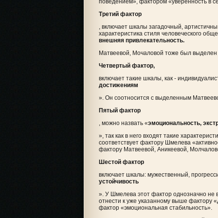
поведением», фактором «уверенность в себ
Третий фактор
, включает шкалы загадочный, артистичны
характеристика стиля человеческого общ
внешняя привлекательность.
Матвеевой, Мочаловой тоже был выделен 
Четвертый фактор,
включает такие шкалы, как - индивидуали
достижениям
». Он соотносится с выделенным Матвеево
Пятый фактор
, можно назвать «
эмоциональность, экст
», так как в него входят такие характери
соответствует фактору Шмелева «активнос
фактору Матвеевой, Аникеевой, Молчалов
Шестой фактор
включает шкалы: мужественный, прогресси
устойчивость
». У Шмелева этот фактор однозначно не 
отнести к уже указанному выше фактору «д
фактор «эмоциональная стабильность».